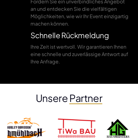
Fordern Sie ein unverbindliches Angebot 
an und entdecken Sie die vielfältigen 
Möglichkeiten, wie wir Ihr Event einzigartig 
machen können.
Schnelle Rückmeldung
Ihre Zeit ist wertvoll. Wir garantieren Ihnen 
eine schnelle und zuverlässige Antwort auf 
Ihre Anfrage.
Unsere 
Partner