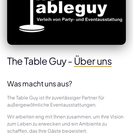
The Table Guy - 
Über 
uns
Was macht uns aus?
The Table Guy ist Ihr zuverlässiger Partner für 
außergewöhnliche Eventausstattungen. 
Wir arbeiten eng mit Ihnen zusammen, um Ihre Vision 
zum Leben zu erwecken und ein Ambiente zu 
schaffen, das Ihre Gäste begeistert. 