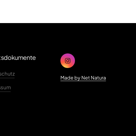
tsdokumente
schutz
Made 
by 
Net 
Natura
ssum