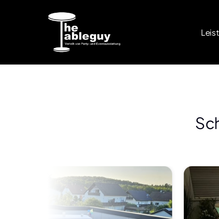
Unternehme
Unsere Topseller
n
Leis
Zapfanlage
Ideal für große
Startseite
Veranstaltungen
.
Über uns
Stehtische
Referenzen
Sch
beleuchtet
Schlicht und
Kontakt
stilvoll.
Bierzeltgarnitur
Wetterbeständi
g und stilvoll.