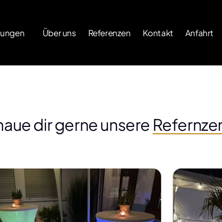
Kleinanzeigen
tungen
Über uns
Referenzen
Kontakt
Anfahrt
Du findest uns auch 
auf Kleinanzeigen
aue dir gerne unsere 
Refernze
Klicke auf das Bild